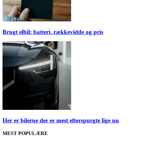
Brugt elbil: batteri, rækkevidde og pris
Her er bilerne der er mest efterspurgte lige nu
MEST POPULÆRE