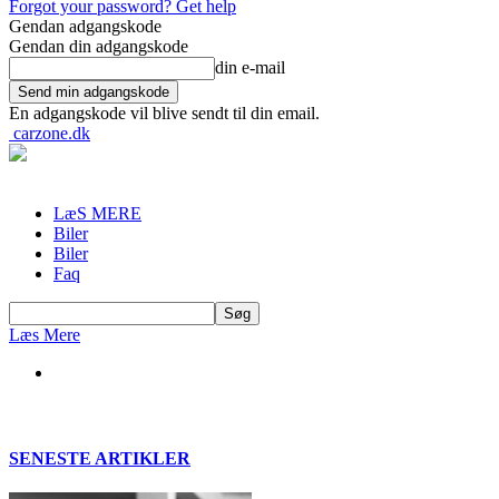
Forgot your password? Get help
Gendan adgangskode
Gendan din adgangskode
din e-mail
En adgangskode vil blive sendt til din email.
carzone.dk
LæS MERE
Biler
Biler
Faq
Læs Mere
SENESTE ARTIKLER