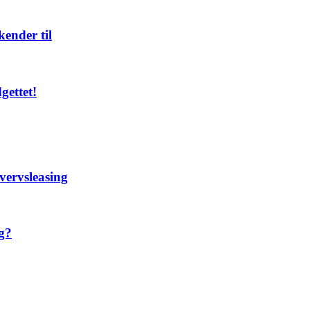
kender til
gettet!
vervsleasing
g?