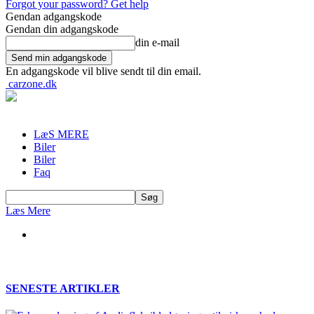
Forgot your password? Get help
Gendan adgangskode
Gendan din adgangskode
din e-mail
En adgangskode vil blive sendt til din email.
carzone.dk
LæS MERE
Biler
Biler
Faq
Læs Mere
SENESTE ARTIKLER