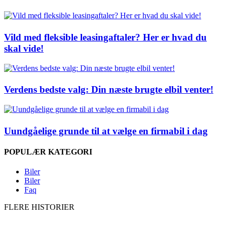
Vild med fleksible leasingaftaler? Her er hvad du
skal vide!
Verdens bedste valg: Din næste brugte elbil venter!
Uundgåelige grunde til at vælge en firmabil i dag
POPULÆR KATEGORI
Biler
Biler
Faq
FLERE HISTORIER