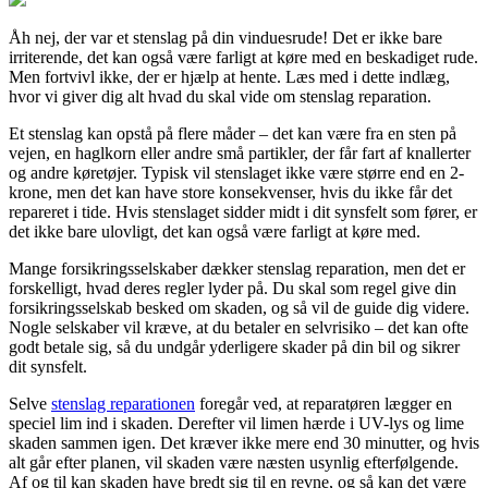
Åh nej, der var et stenslag på din vinduesrude! Det er ikke bare
irriterende, det kan også være farligt at køre med en beskadiget rude.
Men fortvivl ikke, der er hjælp at hente. Læs med i dette indlæg,
hvor vi giver dig alt hvad du skal vide om stenslag reparation.
Et stenslag kan opstå på flere måder – det kan være fra en sten på
vejen, en haglkorn eller andre små partikler, der får fart af knallerter
og andre køretøjer. Typisk vil stenslaget ikke være større end en 2-
krone, men det kan have store konsekvenser, hvis du ikke får det
repareret i tide. Hvis stenslaget sidder midt i dit synsfelt som fører, er
det ikke bare ulovligt, det kan også være farligt at køre med.
Mange forsikringsselskaber dækker stenslag reparation, men det er
forskelligt, hvad deres regler lyder på. Du skal som regel give din
forsikringsselskab besked om skaden, og så vil de guide dig videre.
Nogle selskaber vil kræve, at du betaler en selvrisiko – det kan ofte
godt betale sig, så du undgår yderligere skader på din bil og sikrer
dit synsfelt.
Selve
stenslag reparationen
foregår ved, at reparatøren lægger en
speciel lim ind i skaden. Derefter vil limen hærde i UV-lys og lime
skaden sammen igen. Det kræver ikke mere end 30 minutter, og hvis
alt går efter planen, vil skaden være næsten usynlig efterfølgende.
Af og til kan skaden have bredt sig til en revne, og så kan det være