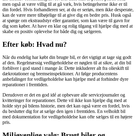
men også at være villig til at gå væk, hvis betingelserne ikke er til
din fordel. Hvis forhandleren ser, at du er seriøs, men ikke desperate,
kan de være mere tilbøjelige til at give dig en bedre pris. Husk også
at spørge om ekstraudstyr eller garantier, som kan være til gavn for
dig som køber. At have en klar og rolig tilgang vil hjælpe dig med at
skabe en positiv oplevelse for både dig og sælgeren.
Efter køb: Hvad nu?
Når du endelig har købt din brugte bil, er det vigtigt at tage sig godt
af den. Regelmæssig vedligeholdelse er nøglen til at sikre, at din bil
forbliver i god stand i mange år. Dette inkluderer alt fra olieskift til
dækrotationer og bremseinspektioner. At følge producentens
anbefalinger for vedligeholdelse kan hjælpe med at forhindre dyre
reparationer i fremtiden.
Derudover er det en god idé at opbevare alle servicejournaler og
kvitteringer for reparationer. Dette vil ikke kun hjælpe dig med at
holde styr på bilens historie, men det kan også være en fordel, hvis
du beslutter dig for at sælge den igen i fremtiden. En velholdt bil
med dokumentation for vedligeholdelse kan ofte sælges til en højere
pris.
Miljøvenlige valg: Brugt biler og