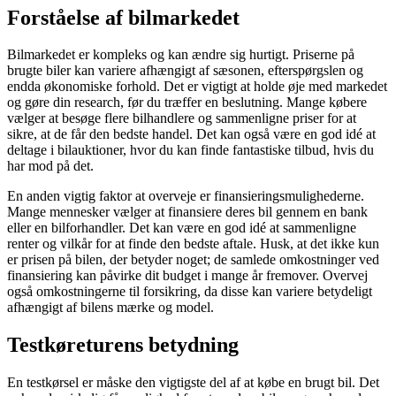
Forståelse af bilmarkedet
Bilmarkedet er kompleks og kan ændre sig hurtigt. Priserne på
brugte biler kan variere afhængigt af sæsonen, efterspørgslen og
endda økonomiske forhold. Det er vigtigt at holde øje med markedet
og gøre din research, før du træffer en beslutning. Mange købere
vælger at besøge flere bilhandlere og sammenligne priser for at
sikre, at de får den bedste handel. Det kan også være en god idé at
deltage i bilauktioner, hvor du kan finde fantastiske tilbud, hvis du
har mod på det.
En anden vigtig faktor at overveje er finansieringsmulighederne.
Mange mennesker vælger at finansiere deres bil gennem en bank
eller en bilforhandler. Det kan være en god idé at sammenligne
renter og vilkår for at finde den bedste aftale. Husk, at det ikke kun
er prisen på bilen, der betyder noget; de samlede omkostninger ved
finansiering kan påvirke dit budget i mange år fremover. Overvej
også omkostningerne til forsikring, da disse kan variere betydeligt
afhængigt af bilens mærke og model.
Testkøreturens betydning
En testkørsel er måske den vigtigste del af at købe en brugt bil. Det