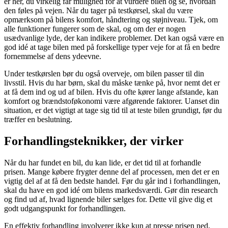
er her, du virkelig får mulighed for at vurdere bilen og se, hvordan
den føles på vejen. Når du tager på testkørsel, skal du være
opmærksom på bilens komfort, håndtering og støjniveau. Tjek, om
alle funktioner fungerer som de skal, og om der er nogen
usædvanlige lyde, der kan indikere problemer. Det kan også være en
god idé at tage bilen med på forskellige typer veje for at få en bedre
fornemmelse af dens ydeevne.
Under testkørslen bør du også overveje, om bilen passer til din
livsstil. Hvis du har børn, skal du måske tænke på, hvor nemt det er
at få dem ind og ud af bilen. Hvis du ofte kører lange afstande, kan
komfort og brændstoføkonomi være afgørende faktorer. Uanset din
situation, er det vigtigt at tage sig tid til at teste bilen grundigt, før du
træffer en beslutning.
Forhandlingsteknikker, der virker
Når du har fundet en bil, du kan lide, er det tid til at forhandle
prisen. Mange købere frygter denne del af processen, men det er en
vigtig del af at få den bedste handel. Før du går ind i forhandlingen,
skal du have en god idé om bilens markedsværdi. Gør din research
og find ud af, hvad lignende biler sælges for. Dette vil give dig et
godt udgangspunkt for forhandlingen.
En effektiv forhandling involverer ikke kun at presse prisen ned,