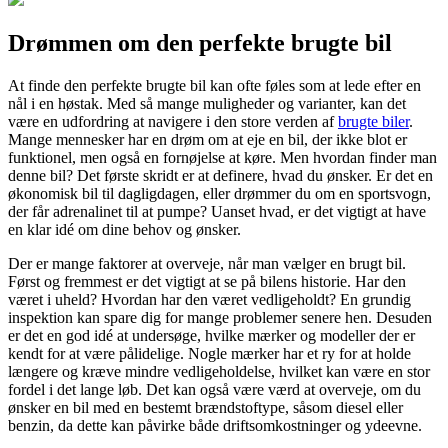
Drømmen om den perfekte brugte bil
At finde den perfekte brugte bil kan ofte føles som at lede efter en
nål i en høstak. Med så mange muligheder og varianter, kan det
være en udfordring at navigere i den store verden af
brugte biler
.
Mange mennesker har en drøm om at eje en bil, der ikke blot er
funktionel, men også en fornøjelse at køre. Men hvordan finder man
denne bil? Det første skridt er at definere, hvad du ønsker. Er det en
økonomisk bil til dagligdagen, eller drømmer du om en sportsvogn,
der får adrenalinet til at pumpe? Uanset hvad, er det vigtigt at have
en klar idé om dine behov og ønsker.
Der er mange faktorer at overveje, når man vælger en brugt bil.
Først og fremmest er det vigtigt at se på bilens historie. Har den
været i uheld? Hvordan har den været vedligeholdt? En grundig
inspektion kan spare dig for mange problemer senere hen. Desuden
er det en god idé at undersøge, hvilke mærker og modeller der er
kendt for at være pålidelige. Nogle mærker har et ry for at holde
længere og kræve mindre vedligeholdelse, hvilket kan være en stor
fordel i det lange løb. Det kan også være værd at overveje, om du
ønsker en bil med en bestemt brændstoftype, såsom diesel eller
benzin, da dette kan påvirke både driftsomkostninger og ydeevne.