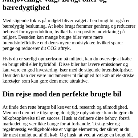
bæredygtighed
Med stigende fokus på miljøet bliver valget af en brugt bil også en
bæredygtig beslutning. At købe brugt fremmer genbrug og reducerer
behovet for nyproduktion, hvilket har en positiv indvirkning på
miljøet. Desuden kan mange brugte biler være mere
brændstofeffektive end deres nyere modstykker, hvilket sparer
penge og reducerer dit CO2-aftryk.
Hvis du er særligt opmærksom på miljøet, kan du overveje at købe
en brugt elbil eller hybridbil. Disse biler har lavere emissioner og
kan være en god investering, især med de stigende brændstofpriser.
Desuden kan der være incitamenter til rådighed for køb af elektriske
køretøjer, som kan gøre dem mere attraktive.
Din rejse mod den perfekte brugte bil
At finde den rette brugte bil kræver tid, research og tålmodighed.
Men med den rette tilgang og de rigtige oplysninger kan du gøre din
bilkøbsoplevelse til en succes. Husk at definere dine behov, forstå
markedet, og vær ikke bange for at forhandle. Testkørsler og
regelmæssig vedligeholdelse er vigtige elementer, der sikrer, at du
får mest muligt ud af dit køb. Og husk, at ved at vælge en brugt bil,