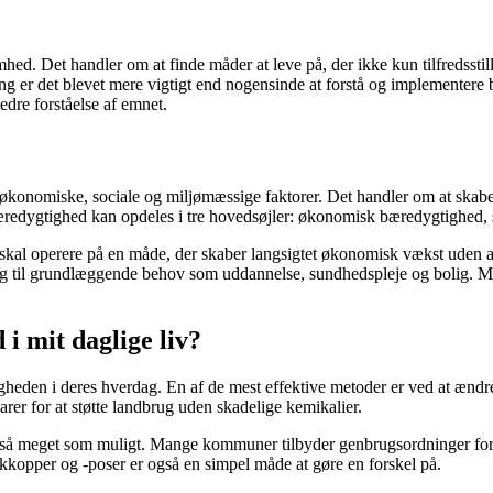
ed. Det handler om at finde måder at leve på, der ikke kun tilfredsstill
 er det blevet mere vigtigt end nogensinde at forstå og implementere bæ
edre forståelse af emnet.
 økonomiske, sociale og miljømæssige faktorer. Det handler om at skabe
æredygtighed kan opdeles i tre hovedsøjler: økonomisk bæredygtighed
kal operere på en måde, der skaber langsigtet økonomisk vækst uden a
dgang til grundlæggende behov som uddannelse, sundhedspleje og bolig. 
i mit daglige liv?
heden i deres hverdag. En af de mest effektive metoder er ved at ændre
arer for at støtte landbrug uden skadelige kemikalier.
 meget som muligt. Mange kommuner tilbyder genbrugsordninger for papir
kkopper og -poser er også en simpel måde at gøre en forskel på.