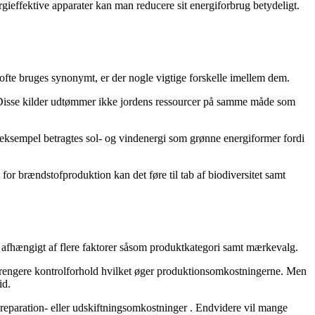
rgieffektive apparater kan man reducere sit energiforbrug betydeligt.
ofte bruges synonymt, er der nogle vigtige forskelle imellem dem.
se. Disse kilder udtømmer ikke jordens ressourcer på samme måde som
 eksempel betragtes sol- og vindenergi som grønne energiformer fordi
or brændstofproduktion kan det føre til tab af biodiversitet samt
e afhængigt af flere faktorer såsom produktkategori samt mærkevalg.
 strengere kontrolforhold hvilket øger produktionsomkostningerne. Men
id.
e reparation- eller udskiftningsomkostninger . Endvidere vil mange