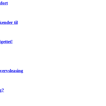
fort
kender til
gettet!
vervsleasing
g?