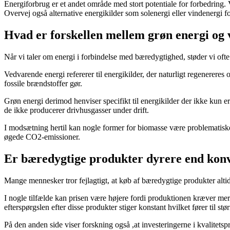
Energiforbrug er et andet område med stort potentiale for forbedring. 
Overvej også alternative energikilder som solenergi eller vindenergi fo
Hvad er forskellen mellem grøn energi og
Når vi taler om energi i forbindelse med bæredygtighed, støder vi oft
Vedvarende energi refererer til energikilder, der naturligt regenerer
fossile brændstoffer gør.
Grøn energi derimod henviser specifikt til energikilder der ikke kun
de ikke producerer drivhusgasser under drift.
I modsætning hertil kan nogle former for biomasse være problematiske 
øgede CO2-emissioner.
Er bæredygtige produkter dyrere end konv
Mange mennesker tror fejlagtigt, at køb af bæredygtige produkter alti
I nogle tilfælde kan prisen være højere fordi produktionen kræver me
efterspørgslen efter disse produkter stiger konstant hvilket fører til st
På den anden side viser forskning også ,at investeringerne i kvalitets