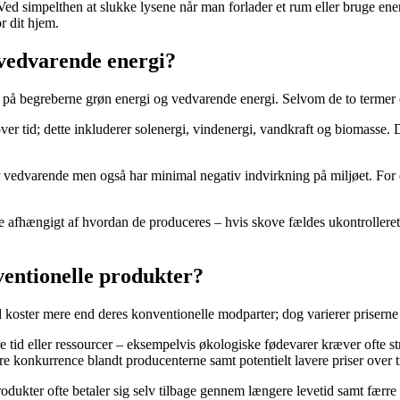
Ved simpelthen at slukke lysene når man forlader et rum eller bruge ene
r dit hjem.
 vedvarende energi?
e på begreberne grøn energi og vedvarende energi. Selvom de to termer 
es over tid; dette inkluderer solenergi, vindenergi, vandkraft og biomas
 er vedvarende men også har minimal negativ indvirkning på miljøet. For
afhængigt af hvordan de produceres – hvis skove fældes ukontrolleret f
entionelle produkter?
d koster mere end deres konventionelle modparter; dog varierer prisern
re tid eller ressourcer – eksempelvis økologiske fødevarer kræver ofte
ørre konkurrence blandt producenterne samt potentielt lavere priser over t
produkter ofte betaler sig selv tilbage gennem længere levetid samt færr