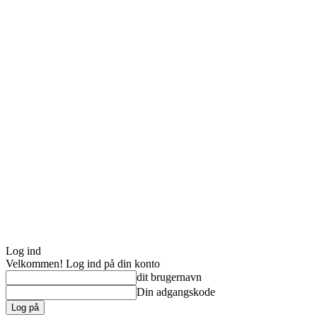
Log ind
Velkommen! Log ind på din konto
dit brugernavn
Din adgangskode