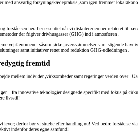
eder med ansvarlig forsyningskædepraksis ,som igen fremmer lokaløkono
og forståelsen heraf er essentiel når vi diskuterer emner relateret til
gsmetoder der frigiver drivhusgasser (GHG) ind i atmosfæren .
streme vejrfænomener såsom tørke ,oversvømmelser samt stigende havni
slutninger samt initiativer rettet mod reduktion GHG-udledningen .
edygtig fremtid
rbejde mellem individer ,virksomheder samt regeringer verden over . 
er – fra innovative teknologier designede specifikt med fokus på cirku
e livsstil!
vi lever; derfor bør vi stræbe efter handling nu! Ved bedre forståelse via
ektivt indenfor deres egne samfund!