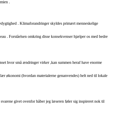
mien .
 bæredygtighed . Klimaforandringer skyldes primært menneskelige
veau . Forståelsen omkring disse konsekvenser hjælper os med bedre
Uanset hvor små ændringer virker ,kan summen heraf have enorme
lær økonomi (hvordan materialerne genanvendes) helt ned til lokale
 svarene givet ovenfor håber jeg læseren føler sig inspireret nok til