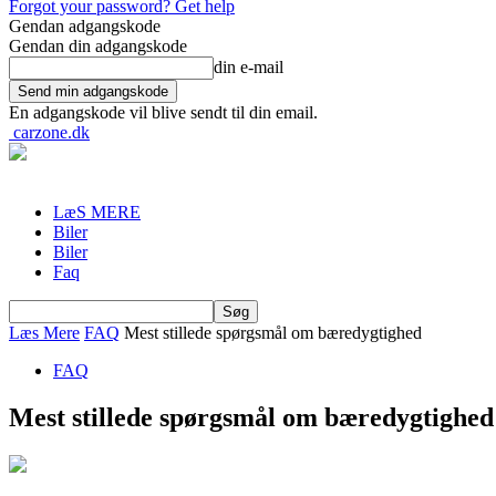
Forgot your password? Get help
Gendan adgangskode
Gendan din adgangskode
din e-mail
En adgangskode vil blive sendt til din email.
carzone.dk
LæS MERE
Biler
Biler
Faq
Læs Mere
FAQ
Mest stillede spørgsmål om bæredygtighed
FAQ
Mest stillede spørgsmål om bæredygtighed