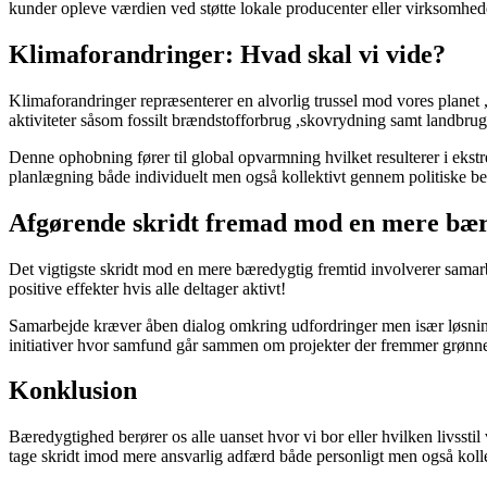
kunder opleve værdien ved støtte lokale producenter eller virksomh
Klimaforandringer: Hvad skal vi vide?
Klimaforandringer repræsenterer en alvorlig trussel mod vores planet ,
aktiviteter såsom fossilt brændstofforbrug ,skovrydning samt landbru
Denne ophobning fører til global opvarmning hvilket resulterer i ek
planlægning både individuelt men også kollektivt gennem politiske be
Afgørende skridt fremad mod en mere bær
Det vigtigste skridt mod en mere bæredygtig fremtid involverer sama
positive effekter hvis alle deltager aktivt!
Samarbejde kræver åben dialog omkring udfordringer men især løsning
initiativer hvor samfund går sammen om projekter der fremmer grønner
Konklusion
Bæredygtighed berører os alle uanset hvor vi bor eller hvilken livsstil 
tage skridt imod mere ansvarlig adfærd både personligt men også koll