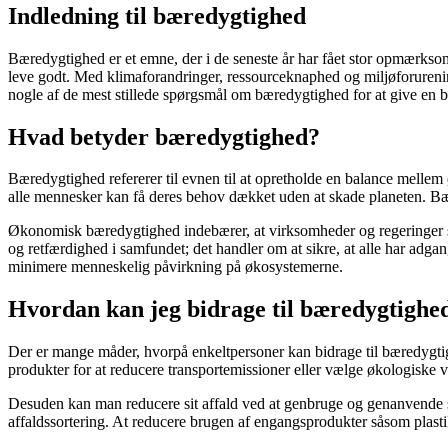
Indledning til bæredygtighed
Bæredygtighed er et emne, der i de seneste år har fået stor opmærksomh
leve godt. Med klimaforandringer, ressourceknaphed og miljøforurening
nogle af de mest stillede spørgsmål om bæredygtighed for at give en b
Hvad betyder bæredygtighed?
Bæredygtighed refererer til evnen til at opretholde en balance mellem
alle mennesker kan få deres behov dækket uden at skade planeten. B
Økonomisk bæredygtighed indebærer, at virksomheder og regeringer s
og retfærdighed i samfundet; det handler om at sikre, at alle har a
minimere menneskelig påvirkning på økosystemerne.
Hvordan kan jeg bidrage til bæredygtighed 
Der er mange måder, hvorpå enkeltpersoner kan bidrage til bæredygtig
produkter for at reducere transportemissioner eller vælge økologiske v
Desuden kan man reducere sit affald ved at genbruge og genanvende så
affaldssortering. At reducere brugen af engangsprodukter såsom plasti