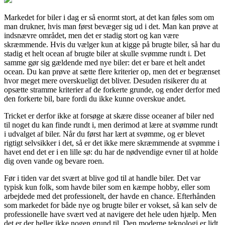
Markedet for biler i dag er så enormt stort, at det kan føles som om
man drukner, hvis man først bevæger sig ud i det. Man kan prøve at
indsnævre området, men det er stadig stort og kan være
skræmmende. Hvis du vælger kun at kigge på brugte biler, så har du
stadig et helt ocean af brugte biler at skulle svømme rundt i. Det
samme gør sig gældende med nye biler: det er bare et helt andet
ocean. Du kan prøve at sætte flere kriterier op, men det er begrænset
hvor meget mere overskueligt det bliver. Desuden risikerer du at
opsætte stramme kriterier af de forkerte grunde, og ender derfor med
den forkerte bil, bare fordi du ikke kunne overskue andet.
Tricket er derfor ikke at forsøge at skære disse oceaner af biler ned
til noget du kan finde rundt i, men derimod at lære at svømme rundt
i udvalget af biler. Når du først har lært at svømme, og er blevet
rigtigt selvsikker i det, så er det ikke mere skræmmende at svømme i
havet end det er i en lille sø: du har de nødvendige evner til at holde
dig oven vande og bevare roen.
Før i tiden var det svært at blive god til at handle biler. Det var
typisk kun folk, som havde biler som en kæmpe hobby, eller som
arbejdede med det professionelt, der havde en chance. Efterhånden
som markedet for både nye og brugte biler er vokset, så kan selv de
professionelle have svært ved at navigere det hele uden hjælp. Men
det er der heller ikke nogen grund til. Den moderne teknologi er lidt