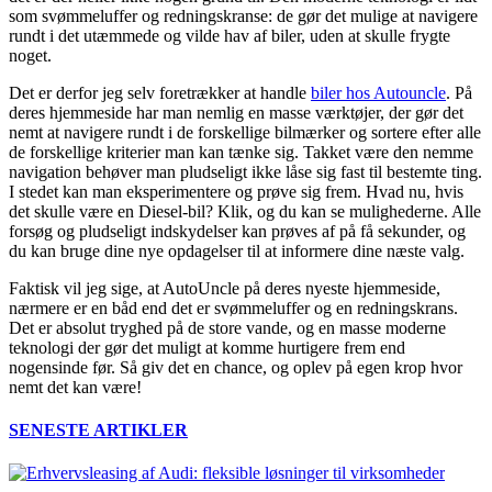
som svømmeluffer og redningskranse: de gør det mulige at navigere
rundt i det utæmmede og vilde hav af biler, uden at skulle frygte
noget.
Det er derfor jeg selv foretrækker at handle
biler hos Autouncle
. På
deres hjemmeside har man nemlig en masse værktøjer, der gør det
nemt at navigere rundt i de forskellige bilmærker og sortere efter alle
de forskellige kriterier man kan tænke sig. Takket være den nemme
navigation behøver man pludseligt ikke låse sig fast til bestemte ting.
I stedet kan man eksperimentere og prøve sig frem. Hvad nu, hvis
det skulle være en Diesel-bil? Klik, og du kan se mulighederne. Alle
forsøg og pludseligt indskydelser kan prøves af på få sekunder, og
du kan bruge dine nye opdagelser til at informere dine næste valg.
Faktisk vil jeg sige, at AutoUncle på deres nyeste hjemmeside,
nærmere er en båd end det er svømmeluffer og en redningskrans.
Det er absolut tryghed på de store vande, og en masse moderne
teknologi der gør det muligt at komme hurtigere frem end
nogensinde før. Så giv det en chance, og oplev på egen krop hvor
nemt det kan være!
SENESTE ARTIKLER